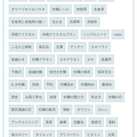
オリーブオイルパスタ
牡蠣レシピ
加熱用
生食用
生食用と加熱用の違い
生かき
兵庫県
赤穂市
赤穂クリスタル
赤穂クリスタルブラン
シングルシード
seapa
ふるさと納税
返礼品
定番
ディナー
カキフライ
坂越かき
牡蠣グラタン
カキグラタン
カキ
坂越湾
千種川
坂越牡蠣
殻付き牡蠣
牡蠣の保存
保存方法
むき牡蠣
加熱
予約
牡蠣染め
牡蠣初め
書初め
歴史
お取り寄せ
赤穂
牡蠣の開け方
剥き方
牡蠣の日
勤労感謝の日
牡蠣の販売
海鮮
タウリン
セレン
アンチエイジング
美容
健康
抗酸化
免疫力
亜鉛
低カロリー
ダイエット
グリコーゲン
ビタミン
元気