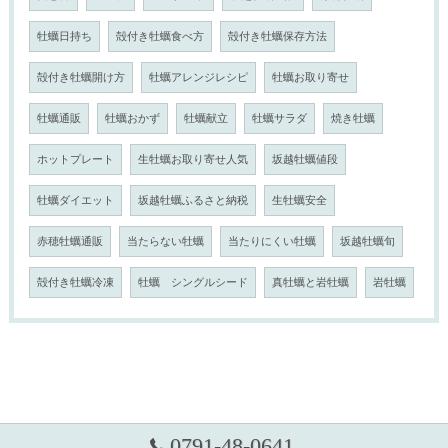
牡蠣日持ち
殻付き牡蠣食べ方
殻付き牡蠣保存方法
殻付き牡蠣開け方
牡蠣アレンジレシピ
牡蠣お取り寄せ
牡蠣通販
牡蠣おかず
牡蠣献立
牡蠣サラダ
焼き牡蠣
ホットプレート
生牡蠣お取り寄せ人気
坂越牡蠣値段
牡蠣ダイエット
坂越牡蠣ふるさと納税
生牡蠣安全
赤穂牡蠣通販
当たらない牡蠣
当たりにくい牡蠣
坂越牡蠣旬
殻付き牡蠣冷凍
牡蠣 シングルシード
真牡蠣と岩牡蠣
岩牡蠣
0791-48-0641