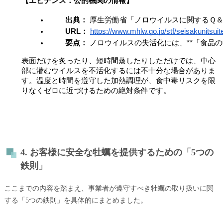
【エビデンス：公的機関の情報】
出典：
 厚生労働省「ノロウイルスに関するＱ
URL：
https://www.mhlw.go.jp/stf/seisakunits
要点：
 ノロウイルスの失活化には、**「食品の
表面だけを炙ったり、短時間蒸したりしただけでは、中心
部に潜むウイルスを不活化するには不十分な場合がありま
す。温度と時間を遵守した加熱調理が、食中毒リスクを限
りなくゼロに近づけるための絶対条件です。
4. お客様に安全な牡蠣を提供するための「5つの
鉄則」
ここまでの内容を踏まえ、事業者が遵守すべき牡蠣の取り扱いに関
する「5つの鉄則」を具体的にまとめました。