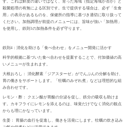
す。これは鮮度の違いではなく、育った海域（指定海域か否か）と
殺菌処理の有無による区別です。生で提供する場合は、必ず「生食
用」の表示があるものを、保健所の指導に基づき適切に取り扱って
ください。加熱調理が前提のメニューには、旨味が強い「加熱用」
を使用し、鉄則1の加熱条件を必ず守ります。
鉄則4：消化を助ける「食べ合わせ」をメニュー開発に活かす
科学的根拠に基づいた食べ合わせを提案することで、付加価値の高
いメニューが生まれます。
大根おろし： 消化酵素「ジアスターゼ」がでんぷんの分解を助け、
胃の働きをサポートします。「牡蠣のみぞれ煮」などは理想的な組
み合わせです。
レモン・酢： クエン酸が胃酸の分泌を促し、鉄分の吸収も助けま
す。カキフライにレモンを添えるのは、味覚だけでなく消化の観点
からも理にかなっています。
生姜： 胃腸の血行を促進し、働きを活発にします。牡蠣の炊き込み