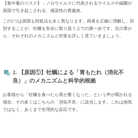
5.【事業者向け】調理法別・牡蠣のリスク管理マップ
【食中毒のリスク】：ノロウイルスに代表されるウイルスや細菌が
原因で引き起こされる、感染性の胃腸炎。
6. よくある質問（Q&A）
まとめ
この2つは原因も対処法も全く異なります。両者を正確に理解し、区
別することが、牡蠣を安全に取り扱う上での第一歩です。次の章か
会社概要
ら、それぞれのメカニズムと対策を詳しく見ていきましょう。
2. 【原因①】牡蠣による「胃もたれ（消化不
良）」のメカニズムと科学的根拠
お客様から「牡蠣を食べたら胃が重くなった」という声が聞かれる
場合、その多くはこちらの「消化不良」に該当します。これは病気
ではなく、あくまで生理的な反応です。