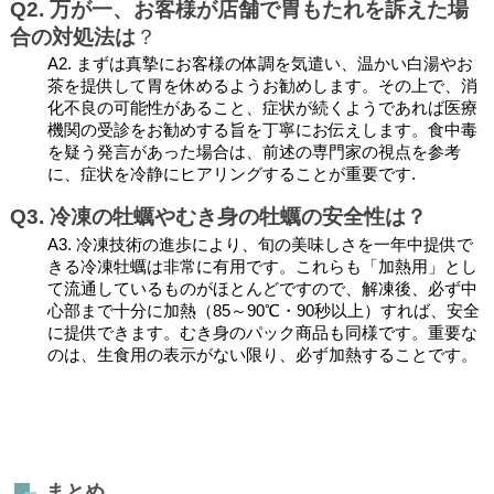
Q2. 万が一、お客様が店舗で胃もたれを訴えた場
合の対処法は
？
A2. まずは真摯にお客様の体調を気遣い、温かい白湯やお
茶を提供して胃を休めるようお勧めします。その上で、消
化不良の可能性があること、症状が続くようであれば医療
機関の受診をお勧めする旨を丁寧にお伝えします。食中毒
を疑う発言があった場合は、前述の専門家の視点を参考
に、症状を冷静にヒアリングすることが重要です.
Q3. 冷凍の牡蠣やむき身の牡蠣の安全性は？
A3. 冷凍技術の進歩により、旬の美味しさを一年中提供で
きる冷凍牡蠣は非常に有用です。これらも「加熱用」とし
て流通しているものがほとんどですので、解凍後、必ず中
心部まで十分に加熱（85～90℃・90秒以上）すれば、安全
に提供できます。むき身のパック商品も同様です。重要な
のは、生食用の表示がない限り、必ず加熱することです。
まとめ