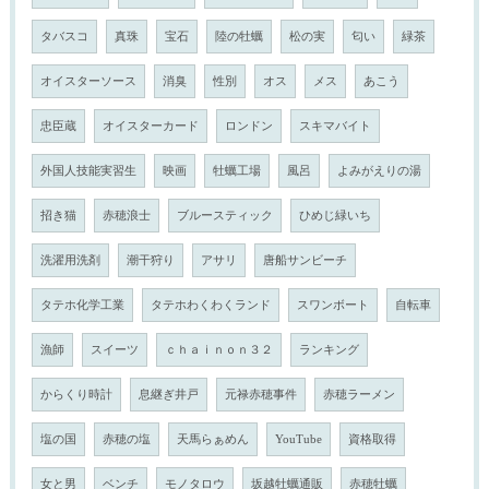
タバスコ
真珠
宝石
陸の牡蠣
松の実
匂い
緑茶
オイスターソース
消臭
性別
オス
メス
あこう
忠臣蔵
オイスターカード
ロンドン
スキマバイト
外国人技能実習生
映画
牡蠣工場
風呂
よみがえりの湯
招き猫
赤穂浪士
ブルースティック
ひめじ緑いち
洗濯用洗剤
潮干狩り
アサリ
唐船サンビーチ
タテホ化学工業
タテホわくわくランド
スワンボート
自転車
漁師
スイーツ
ｃｈａｉｎｏｎ３２
ランキング
からくり時計
息継ぎ井戸
元禄赤穂事件
赤穂ラーメン
塩の国
赤穂の塩
天馬らぁめん
YouTube
資格取得
女と男
ベンチ
モノタロウ
坂越牡蠣通販
赤穂牡蠣