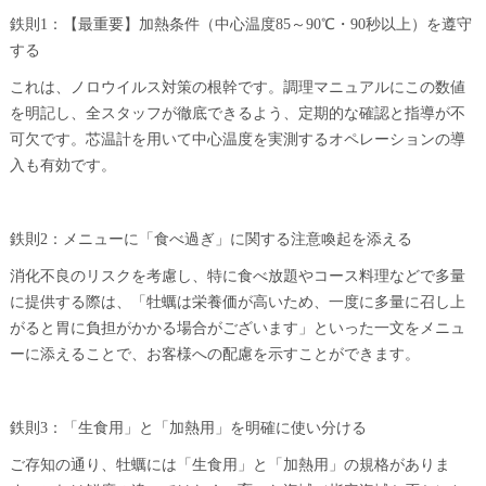
鉄則1：【最重要】加熱条件（中心温度85～90℃・90秒以上）を遵守
する
これは、ノロウイルス対策の根幹です。調理マニュアルにこの数値
を明記し、全スタッフが徹底できるよう、定期的な確認と指導が不
可欠です。芯温計を用いて中心温度を実測するオペレーションの導
入も有効です。
鉄則2：メニューに「食べ過ぎ」に関する注意喚起を添える
消化不良のリスクを考慮し、特に食べ放題やコース料理などで多量
に提供する際は、「牡蠣は栄養価が高いため、一度に多量に召し上
がると胃に負担がかかる場合がございます」といった一文をメニュ
ーに添えることで、お客様への配慮を示すことができます。
鉄則3：「生食用」と「加熱用」を明確に使い分ける
ご存知の通り、牡蠣には「生食用」と「加熱用」の規格がありま