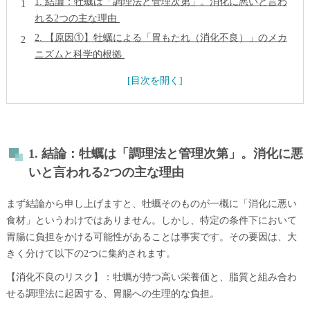
1. 結論：牡蠣は「調理法と管理次第」。消化に悪いと言わ
れる2つの主な理由
2. 【原因①】牡蠣による「胃もたれ（消化不良）」のメカ
ニズムと科学的根拠
2-1.「海のミルク」と呼ばれるほどの高栄養価
2-2. 脂質との組み合わせによる消化時間の遅延
2-3. 体調による消化能力の変動
【専門家の視点①】消化器専門医による解説 「胃も
たれ」と「ウイルス性胃腸炎」の症状における決定的
1. 結論：牡蠣は「調理法と管理次第」。消化に悪
な違い
いと言われる2つの主な理由
3. 【原因②】最も警戒すべき「食中毒」のリスクと確実な
防止策
まず結論から申し上げますと、牡蠣そのものが一概に「消化に悪い
食材」というわけではありません。しかし、特定の条件下において
3-1. ノロウイルスとは何か
胃腸に負担をかける可能性があることは事実です。その要因は、大
3-2. 確実な対策は「加熱」以外にない
きく分けて以下の2つに集約されます。
4. お客様に安全な牡蠣を提供するための「5つの鉄則」
【消化不良のリスク】：牡蠣が持つ高い栄養価と、脂質と組み合わ
【専門家の視点②】管理栄養士による推奨メニュー
せる調理法に起因する、胃腸への生理的な負担。
牡蠣の栄養と安全性を両立させる一皿