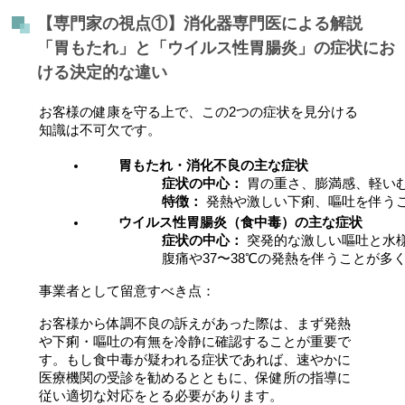
【専門家の視点①】消化器専門医による解説
「胃もたれ」と「ウイルス性胃腸炎」の症状にお
ける決定的な違い
お客様の健康を守る上で、この2つの症状を見分ける
知識は不可欠です。
胃もたれ・消化不良の主な症状
症状の中心：
 胃の重さ、膨満感、軽い
特徴：
 発熱や激しい下痢、嘔吐を伴う
ウイルス性胃腸炎（食中毒）の主な症状
症状の中心：
 突発的な激しい嘔吐と水
腹痛や37〜38℃の発熱を伴うことが多
事業者として留意すべき点：
お客様から体調不良の訴えがあった際は、まず発熱
や下痢・嘔吐の有無を冷静に確認することが重要で
す。もし食中毒が疑われる症状であれば、速やかに
医療機関の受診を勧めるとともに、保健所の指導に
従い適切な対応をとる必要があります。