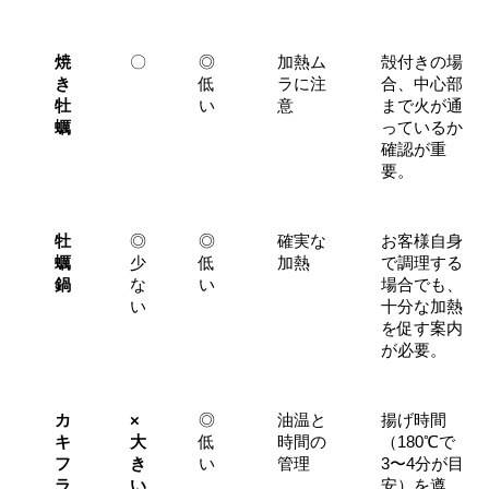
焼
〇
◎
加熱ム
殻付きの場
き
低
ラに注
合、中心部
牡
い
意
まで火が通
蠣
っているか
確認が重
要。
牡
◎
◎
確実な
お客様自身
蠣
少
低
加熱
で調理する
鍋
な
い
場合でも、
い
十分な加熱
を促す案内
が必要。
カ
×
◎
油温と
揚げ時間
キ
大
低
時間の
（180℃で
フ
き
い
管理
3〜4分が目
ラ
い
安）を遵