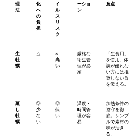
理
化
イ
ーショ
意点
法
へ
ル
ン
の
ス
負
リ
担
ス
ク
生
△
×
厳格な
「生食用」
牡
高
衛生管
を使用。体
蠣
い
理が必
調が優れな
須
い方には推
奨しない旨
を伝える。
蒸
◎
◎
温度・
加熱条件の
し
少
低
時間管
遵守を徹
牡
な
い
理が容
底。シンプ
蠣
い
易
ルで素材の
味が活き
る。