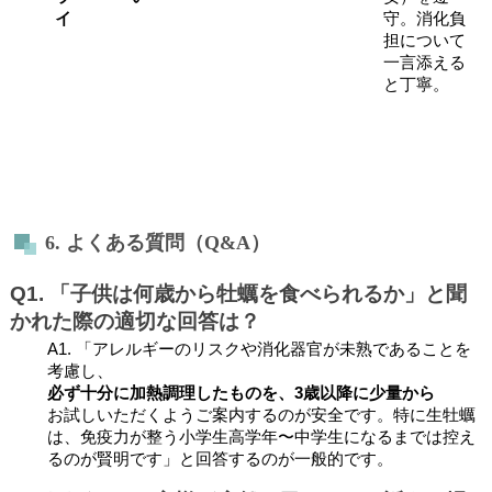
イ
守。消化負
担について
一言添える
と丁寧。
6. よくある質問（Q&A）
Q1. 「子供は何歳から牡蠣を食べられるか」と聞
かれた際の適切な回答は？
A1. 「アレルギーのリスクや消化器官が未熟であることを
考慮し、
必ず十分に加熱調理したものを、3歳以降に少量から
お試しいただくようご案内するのが安全です。特に生牡蠣
は、免疫力が整う小学生高学年〜中学生になるまでは控え
るのが賢明です」と回答するのが一般的です。