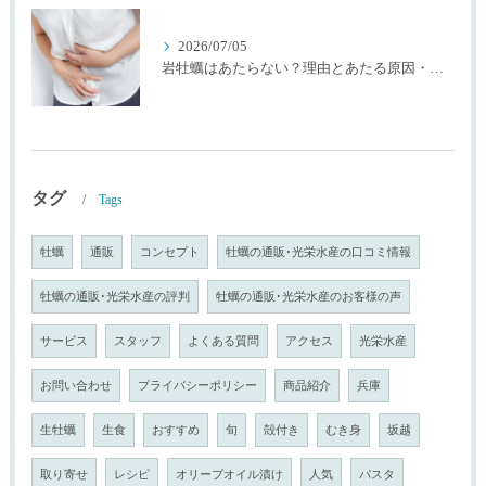
2026/07/05
岩牡蠣はあたらない？理由とあたる原因・確率を生産者が解説
タグ
Tags
牡蠣
通販
コンセプト
牡蠣の通販･光栄水産の口コミ情報
牡蠣の通販･光栄水産の評判
牡蠣の通販･光栄水産のお客様の声
サービス
スタッフ
よくある質問
アクセス
光栄水産
お問い合わせ
プライバシーポリシー
商品紹介
兵庫
生牡蠣
生食
おすすめ
旬
殻付き
むき身
坂越
取り寄せ
レシピ
オリーブオイル漬け
人気
パスタ