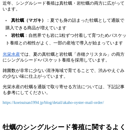
近年、シングルシード養殖は真牡蠣・岩牡蠣の両方に広がって
います。
真牡蠣（マガキ）
：夏でも身の詰まった牡蠣として通販で
購入できる商品が増えています
岩牡蠣
：自然界でも岩に1粒ずつ付着して育つためバスケッ
ト養殖との相性がよく、一部の産地で導入が始まっています
光栄水産
では、夏の真牡蠣と岩牡蠣「赤穂クリスタル」の両方
にシングルシード×バスケット養殖を採用しています。
雑菌数が非常に少ない清浄海域で育てることで、渋みやえぐみ
の少ない味に仕上がっています。
光栄水産の牡蠣を通販で取り寄せる方法については、下記記事
も参考にしてください。
https://koeisuisan1994.jp/blog/detail/akaho-oyster-mail-order/
牡蠣のシングルシード養殖に関するよく