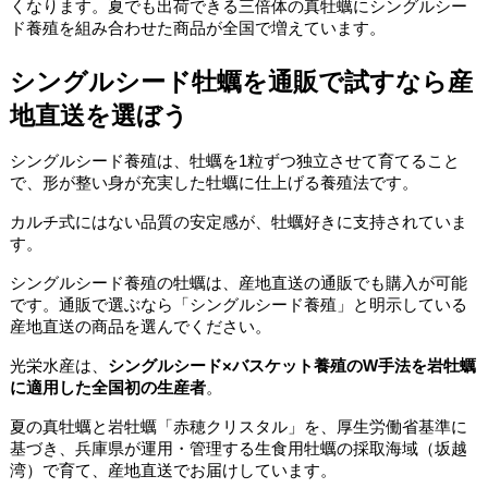
くなります。夏でも出荷できる三倍体の真牡蠣にシングルシー
ド養殖を組み合わせた商品が全国で増えています。
シングルシード牡蠣を通販で試すなら産
地直送を選ぼう
シングルシード養殖は、牡蠣を1粒ずつ独立させて育てること
で、形が整い身が充実した牡蠣に仕上げる養殖法です。
カルチ式にはない品質の安定感が、牡蠣好きに支持されていま
す。
シングルシード養殖の牡蠣は、産地直送の通販でも購入が可能
です。通販で選ぶなら「シングルシード養殖」と明示している
産地直送の商品を選んでください。
光栄水産は、
シングルシード×バスケット養殖のW手法を岩牡蠣
に適用した全国初の生産者
。
夏の真牡蠣と岩牡蠣「赤穂クリスタル」を、厚生労働省基準に
基づき、兵庫県が運用・管理する生食用牡蠣の採取海域（坂越
湾）で育て、産地直送でお届けしています。