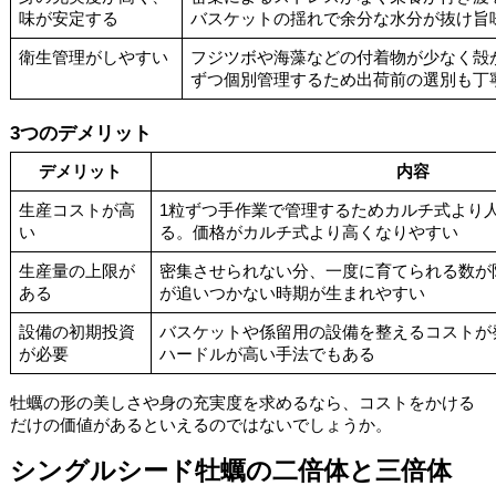
味が安定する
バスケットの揺れで余分な水分が抜け旨
衛生管理がしやすい
フジツボや海藻などの付着物が少なく殻
ずつ個別管理するため出荷前の選別も丁
3つのデメリット
デメリット
内容
生産コストが高
1粒ずつ手作業で管理するためカルチ式より
い
る。価格がカルチ式より高くなりやすい
生産量の上限が
密集させられない分、一度に育てられる数が
ある
が追いつかない時期が生まれやすい
設備の初期投資
バスケットや係留用の設備を整えるコストが
が必要
ハードルが高い手法でもある
牡蠣の形の美しさや身の充実度を求めるなら、コストをかける
だけの価値があるといえるのではないでしょうか。
シングルシード牡蠣の二倍体と三倍体