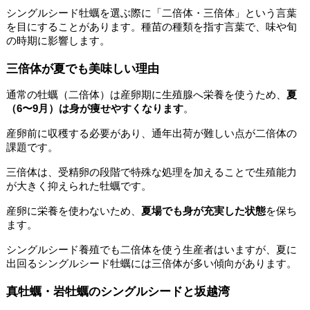
シングルシード牡蠣を選ぶ際に「二倍体・三倍体」という言葉
を目にすることがあります。種苗の種類を指す言葉で、味や旬
の時期に影響します。
三倍体が夏でも美味しい理由
通常の牡蠣（二倍体）は産卵期に生殖腺へ栄養を使うため、
夏
（6〜9月）は身が痩せやすくなります
。
産卵前に収穫する必要があり、通年出荷が難しい点が二倍体の
課題です。
三倍体は、受精卵の段階で特殊な処理を加えることで生殖能力
が大きく抑えられた牡蠣です。
産卵に栄養を使わないため、
夏場でも身が充実した状態
を保ち
ます。
シングルシード養殖でも二倍体を使う生産者はいますが、夏に
出回るシングルシード牡蠣には三倍体が多い傾向があります。
真牡蠣・岩牡蠣のシングルシードと坂越湾