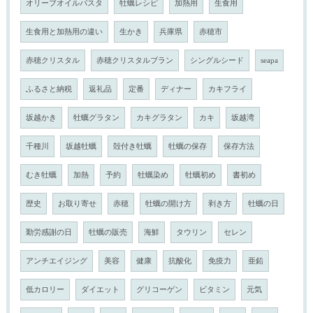
オリーブオイルパスタ
牡蠣レシピ
加熱用
生食用
生食用と加熱用の違い
生かき
兵庫県
赤穂市
赤穂クリスタル
赤穂クリスタルブラン
シングルシード
seapa
ふるさと納税
返礼品
定番
ディナー
カキフライ
坂越かき
牡蠣グラタン
カキグラタン
カキ
坂越湾
千種川
坂越牡蠣
殻付き牡蠣
牡蠣の保存
保存方法
むき牡蠣
加熱
予約
牡蠣染め
牡蠣初め
書初め
歴史
お取り寄せ
赤穂
牡蠣の開け方
剥き方
牡蠣の日
勤労感謝の日
牡蠣の販売
海鮮
タウリン
セレン
アンチエイジング
美容
健康
抗酸化
免疫力
亜鉛
低カロリー
ダイエット
グリコーゲン
ビタミン
元気