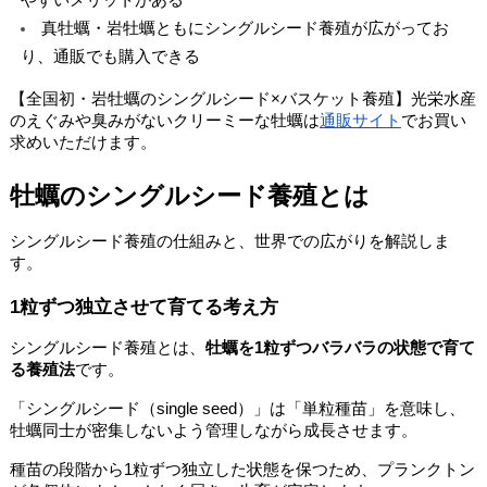
やすいメリットがある
真牡蠣・岩牡蠣ともにシングルシード養殖が広がってお
り、通販でも購入できる
【全国初・岩牡蠣のシングルシード×バスケット養殖】光栄水産
のえぐみや臭みがないクリーミーな牡蠣は
通販サイト
でお買い
求めいただけます。
牡蠣のシングルシード養殖とは
シングルシード養殖の仕組みと、世界での広がりを解説しま
す。
1粒ずつ独立させて育てる考え方
シングルシード養殖とは、
牡蠣を1粒ずつバラバラの状態で育て
る養殖法
です。
「シングルシード（single seed）」は「単粒種苗」を意味し、
牡蠣同士が密集しないよう管理しながら成長させます。
種苗の段階から1粒ずつ独立した状態を保つため、プランクトン