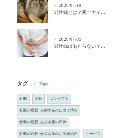
2026/07/19
岩牡蠣とは？完全ガイド｜特徴・天然と養殖・選び方を生産者が解説
2026/07/05
岩牡蠣はあたらない？理由とあたる原因・確率を生産者が解説
タグ
Tags
牡蠣
通販
コンセプト
牡蠣の通販･光栄水産の口コミ情報
牡蠣の通販･光栄水産の評判
牡蠣の通販･光栄水産のお客様の声
サービス