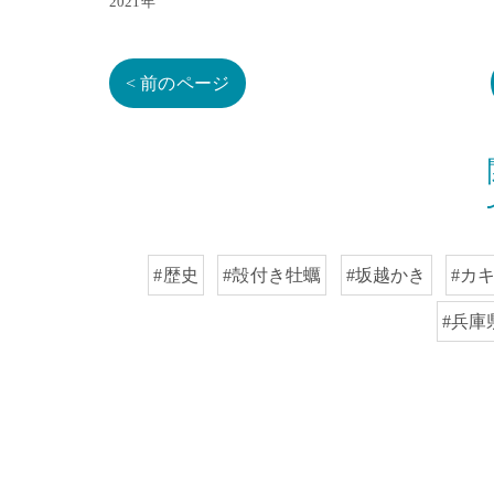
2021年
< 前のページ
#歴史
#殻付き牡蠣
#坂越かき
#カ
#兵庫