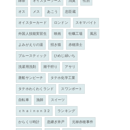
緑茶
オイスターソース
消臭
性別
オス
メス
あこう
忠臣蔵
オイスターカード
ロンドン
スキマバイト
外国人技能実習生
映画
牡蠣工場
風呂
よみがえりの湯
招き猫
赤穂浪士
ブルースティック
ひめじ緑いち
洗濯用洗剤
潮干狩り
アサリ
唐船サンビーチ
タテホ化学工業
タテホわくわくランド
スワンボート
自転車
漁師
スイーツ
ｃｈａｉｎｏｎ３２
ランキング
からくり時計
息継ぎ井戸
元禄赤穂事件