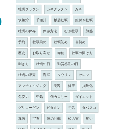
牡蠣グラタン
カキグラタン
カキ
坂越湾
千種川
坂越牡蠣
殻付き牡蠣
牡蠣の保存
保存方法
むき牡蠣
加熱
予約
牡蠣染め
牡蠣初め
書初め
歴史
お取り寄せ
赤穂
牡蠣の開け方
剥き方
牡蠣の日
勤労感謝の日
牡蠣の販売
海鮮
タウリン
セレン
アンチエイジング
美容
健康
抗酸化
免疫力
亜鉛
低カロリー
ダイエット
グリコーゲン
ビタミン
元気
タバスコ
真珠
宝石
陸の牡蠣
松の実
匂い