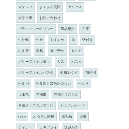
スタッフ
よくある質問
アクセス
光栄水産
お問い合わせ
プライバシーポリシー
商品紹介
兵庫
生牡蠣
生食
おすすめ
旬
殻付き
むき身
坂越
取り寄せ
レシピ
オリーブオイル漬け
人気
パスタ
オリーブオイルパスタ
牡蠣レシピ
加熱用
生食用
生食用と加熱用の違い
生かき
兵庫県
赤穂市
赤穂クリスタル
赤穂クリスタルブラン
シングルシード
seapa
ふるさと納税
返礼品
定番
ディナー
カキフライ
坂越かき