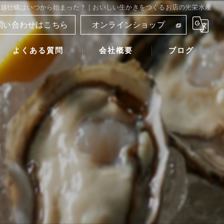
坂越牡蠣はいつから始まった？｜おいしい生かきをつくるお店の光栄水産
問い合わせはこちら
オンラインショップ
よくある質問
会社概要
ブログ
光栄水産