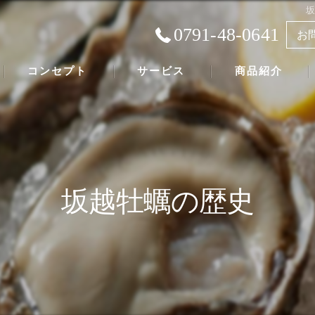
0791-48-0641
お
コンセプト
サービス
商品紹介
坂越牡蠣の歴史