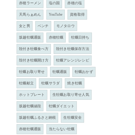
赤穂ラーメン
塩の国
赤穂の塩
天馬らぁめん
YouTube
資格取得
女と男
ベンチ
モノタロウ
坂越牡蠣通販
赤穂牡蠣
牡蠣日持ち
殻付き牡蠣食べ方
殻付き牡蠣保存方法
殻付き牡蠣開け方
牡蠣アレンジレシピ
牡蠣お取り寄せ
牡蠣通販
牡蠣おかず
牡蠣献立
牡蠣サラダ
焼き牡蠣
ホットプレート
生牡蠣お取り寄せ人気
坂越牡蠣値段
牡蠣ダイエット
坂越牡蠣ふるさと納税
生牡蠣安全
赤穂牡蠣通販
当たらない牡蠣