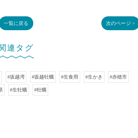
一覧に戻る
次のページ >
関連タグ
キ
#坂越湾
#坂越牡蠣
#生食用
#生かき
#赤穂市
県
#生牡蠣
#牡蠣