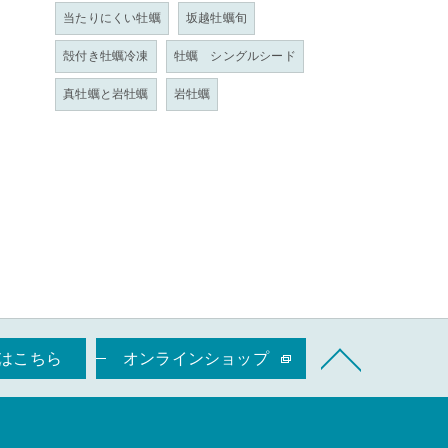
当たりにくい牡蠣
坂越牡蠣旬
殻付き牡蠣冷凍
牡蠣 シングルシード
真牡蠣と岩牡蠣
岩牡蠣
はこちら
オンラインショップ