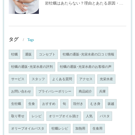
岩牡蠣はあたらない？理由とあたる原因・確率を生産者が解説
タグ
Tags
牡蠣
通販
コンセプト
牡蠣の通販･光栄水産の口コミ情報
牡蠣の通販･光栄水産の評判
牡蠣の通販･光栄水産のお客様の声
サービス
スタッフ
よくある質問
アクセス
光栄水産
お問い合わせ
プライバシーポリシー
商品紹介
兵庫
生牡蠣
生食
おすすめ
旬
殻付き
むき身
坂越
取り寄せ
レシピ
オリーブオイル漬け
人気
パスタ
オリーブオイルパスタ
牡蠣レシピ
加熱用
生食用