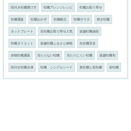
殻付き牡蠣開け方
牡蠣アレンジレシピ
牡蠣お取り寄せ
牡蠣通販
牡蠣おかず
牡蠣献立
牡蠣サラダ
焼き牡蠣
ホットプレート
生牡蠣お取り寄せ人気
坂越牡蠣値段
牡蠣ダイエット
坂越牡蠣ふるさと納税
生牡蠣安全
赤穂牡蠣通販
当たらない牡蠣
当たりにくい牡蠣
坂越牡蠣旬
殻付き牡蠣冷凍
牡蠣 シングルシード
真牡蠣と岩牡蠣
岩牡蠣