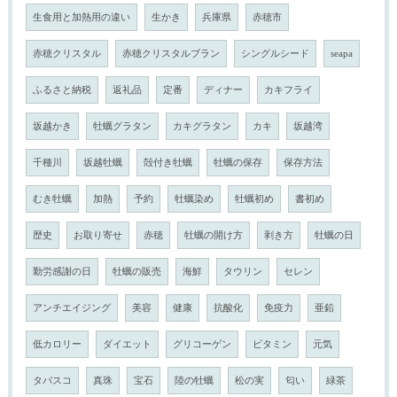
生食用と加熱用の違い
生かき
兵庫県
赤穂市
赤穂クリスタル
赤穂クリスタルブラン
シングルシード
seapa
ふるさと納税
返礼品
定番
ディナー
カキフライ
坂越かき
牡蠣グラタン
カキグラタン
カキ
坂越湾
千種川
坂越牡蠣
殻付き牡蠣
牡蠣の保存
保存方法
むき牡蠣
加熱
予約
牡蠣染め
牡蠣初め
書初め
歴史
お取り寄せ
赤穂
牡蠣の開け方
剥き方
牡蠣の日
勤労感謝の日
牡蠣の販売
海鮮
タウリン
セレン
アンチエイジング
美容
健康
抗酸化
免疫力
亜鉛
低カロリー
ダイエット
グリコーゲン
ビタミン
元気
タバスコ
真珠
宝石
陸の牡蠣
松の実
匂い
緑茶