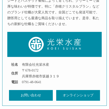
シードとバスケット養殖によって育てられ、クリーミーで濃
厚な味わいが特徴です。特に「赤穂クリスタルブラン」など
のブランド牡蠣が大変人気です。全国どこでも発送可能で、
贈答用としても最適な商品を取り揃えています。是非、私た
ちの新鮮な牡蠣をご賞味くださいませ。
社名
有限会社光栄水産
〒678-0172
住所
兵庫県赤穂市坂越３１９
電話
0791-48-0641
お問い合わせ
オンラインショップ