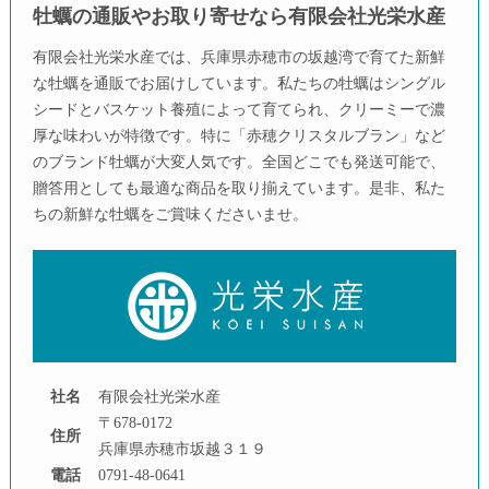
牡蠣の通販やお取り寄せなら有限会社光栄水産
有限会社光栄水産では、兵庫県赤穂市の坂越湾で育てた新鮮
な牡蠣を通販でお届けしています。私たちの牡蠣はシングル
シードとバスケット養殖によって育てられ、クリーミーで濃
厚な味わいが特徴です。特に「赤穂クリスタルブラン」など
のブランド牡蠣が大変人気です。全国どこでも発送可能で、
贈答用としても最適な商品を取り揃えています。是非、私た
ちの新鮮な牡蠣をご賞味くださいませ。
社名
有限会社光栄水産
〒678-0172
住所
兵庫県赤穂市坂越３１９
電話
0791-48-0641