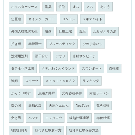
オイスターソース
消臭
性別
オス
メス
あこう
忠臣蔵
オイスターカード
ロンドン
スキマバイト
外国人技能実習生
映画
牡蠣工場
風呂
よみがえりの湯
招き猫
赤穂浪士
ブルースティック
ひめじ緑いち
洗濯用洗剤
潮干狩り
アサリ
唐船サンビーチ
タテホ化学工業
タテホわくわくランド
スワンボート
自転車
漁師
スイーツ
ｃｈａｉｎｏｎ３２
ランキング
からくり時計
息継ぎ井戸
元禄赤穂事件
赤穂ラーメン
塩の国
赤穂の塩
天馬らぁめん
YouTube
資格取得
女と男
ベンチ
モノタロウ
坂越牡蠣通販
赤穂牡蠣
牡蠣日持ち
殻付き牡蠣食べ方
殻付き牡蠣保存方法