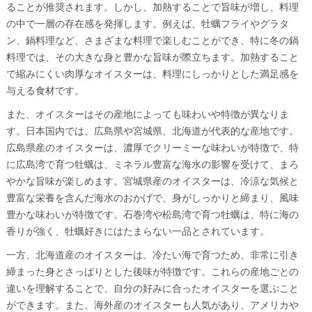
ることが推奨されます。しかし、加熱することで旨味が増し、料理
の中で一層の存在感を発揮します。例えば、牡蠣フライやグラタ
ン、鍋料理など、さまざまな料理で楽しむことができ、特に冬の鍋
料理では、その大きな身と豊かな旨味が際立ちます。加熱すること
で縮みにくい肉厚なオイスターは、料理にしっかりとした満足感を
与える食材です。
また、オイスターはその産地によっても味わいや特徴が異なりま
す。日本国内では、広島県や宮城県、北海道が代表的な産地です。
広島県産のオイスターは、濃厚でクリーミーな味わいが特徴で、特
に広島湾で育つ牡蠣は、ミネラル豊富な海水の影響を受けて、まろ
やかな旨味が楽しめます。宮城県産のオイスターは、冷涼な気候と
豊富な栄養を含んだ海水のおかげで、身がしっかりと締まり、風味
豊かな味わいが特徴です。石巻湾や松島湾で育つ牡蠣は、特に海の
香りが強く、牡蠣好きにはたまらない一品とされています。
一方、北海道産のオイスターは、冷たい海で育つため、非常に引き
締まった身とさっぱりとした後味が特徴です。これらの産地ごとの
違いを理解することで、自分の好みに合ったオイスターを選ぶこと
ができます。また、海外産のオイスターも人気があり、アメリカや