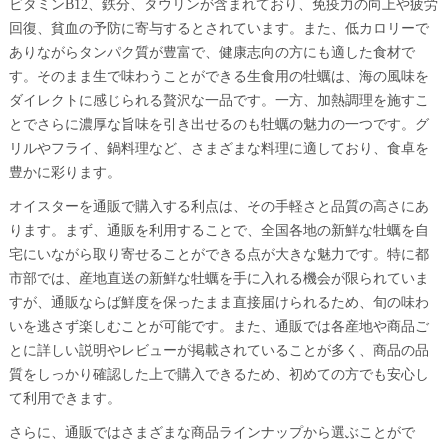
ビタミンB12、鉄分、タウリンが含まれており、免疫力の向上や疲労
回復、貧血の予防に寄与するとされています。また、低カロリーで
ありながらタンパク質が豊富で、健康志向の方にも適した食材で
す。そのまま生で味わうことができる生食用の牡蠣は、海の風味を
ダイレクトに感じられる贅沢な一品です。一方、加熱調理を施すこ
とでさらに濃厚な旨味を引き出せるのも牡蠣の魅力の一つです。グ
リルやフライ、鍋料理など、さまざまな料理に適しており、食卓を
豊かに彩ります。
オイスターを通販で購入する利点は、その手軽さと品質の高さにあ
ります。まず、通販を利用することで、全国各地の新鮮な牡蠣を自
宅にいながら取り寄せることができる点が大きな魅力です。特に都
市部では、産地直送の新鮮な牡蠣を手に入れる機会が限られていま
すが、通販ならば鮮度を保ったまま直接届けられるため、旬の味わ
いを逃さず楽しむことが可能です。また、通販では各産地や商品ご
とに詳しい説明やレビューが掲載されていることが多く、商品の品
質をしっかり確認した上で購入できるため、初めての方でも安心し
て利用できます。
さらに、通販ではさまざまな商品ラインナップから選ぶことがで