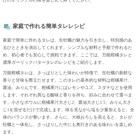
けのオリジナルの味を楽しんでみてください。
家庭で作れる簡単タレレシピ
家庭で簡単に作れるタレは、生牡蠣の魅力を引き出し、特別感のあ
るひとときを演出してくれます。シンプルな材料と手順で作れるた
め、初心者でも安心して挑戦できます。ここでは、万能柑橘タレと
濃厚ガーリックバタータレのレシピをご紹介します。
万能柑橘タレは、さっぱりとした味わいが特徴で、生牡蠣の新鮮な
香りと甘味を際立たせます。このタレの基本的な材料は柑橘果汁、
醤油、みりんです。柑橘果汁にはレモンやユズ、スダチなどを使用
します。それぞれ異なる酸味と香りを持ち、好みに合わせて選べま
す。小さなボウルに柑橘果汁大さじ2、醤油大さじ1.5、みりん大さ
じ1を混ぜるだけで完成します。味を見ながら塩を少量加えると、全
体のバランスが整います。さらに、大根おろしを添えると、タレが
牡蠣と一体化し、さっぱりした中にも奥行きのある味わいを楽しめ
ます。