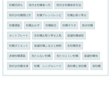
牡蠣日持ち
殻付き牡蠣食べ方
殻付き牡蠣保存方法
殻付き牡蠣開け方
牡蠣アレンジレシピ
牡蠣お取り寄せ
牡蠣通販
牡蠣おかず
牡蠣献立
牡蠣サラダ
焼き牡蠣
ホットプレート
生牡蠣お取り寄せ人気
坂越牡蠣値段
牡蠣ダイエット
坂越牡蠣ふるさと納税
生牡蠣安全
赤穂牡蠣通販
当たらない牡蠣
当たりにくい牡蠣
坂越牡蠣旬
殻付き牡蠣冷凍
牡蠣 シングルシード
真牡蠣と岩牡蠣
岩牡蠣