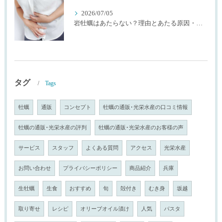
2026/07/05
岩牡蠣はあたらない？理由とあたる原因・確率を生産者が解説
タグ
Tags
牡蠣
通販
コンセプト
牡蠣の通販･光栄水産の口コミ情報
牡蠣の通販･光栄水産の評判
牡蠣の通販･光栄水産のお客様の声
サービス
スタッフ
よくある質問
アクセス
光栄水産
お問い合わせ
プライバシーポリシー
商品紹介
兵庫
生牡蠣
生食
おすすめ
旬
殻付き
むき身
坂越
取り寄せ
レシピ
オリーブオイル漬け
人気
パスタ