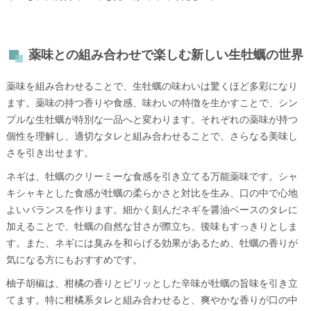
薬味との組み合わせで楽しむ新しい生牡蠣の世界
薬味を組み合わせることで、生牡蠣の味わいは驚くほど多彩になり
ます。薬味の持つ香りや食感、味わいの特徴を生かすことで、シン
プルな生牡蠣が特別な一品へと変わります。それぞれの薬味が持つ
個性を理解し、適切なタレと組み合わせることで、さらなる美味し
さを引き出せます。
ネギは、牡蠣のクリーミーな食感を引き立てる万能薬味です。シャ
キシャキとした食感が牡蠣の柔らかさと対比を生み、口の中で心地
よいバランスを作ります。細かく刻んだネギを醤油ベースのタレに
加えることで、牡蠣の自然な甘さが際立ち、後味もすっきりとしま
す。また、ネギには臭みを和らげる効果があるため、牡蠣の香りが
気になる方にもおすすめです。
柚子胡椒は、柑橘の香りとピリッとした辛味が牡蠣の旨味を引き立
てます。特に柑橘系タレと組み合わせると、爽やかな香りが口の中