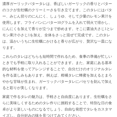
濃厚ガーリックバタータレは、香ばしいガーリックの香りとバター
のコクが生牡蠣のクリーミーさを引き立てます。このタレにはバタ
ー、みじん切りのにんにく、しょうゆ、そして少量のレモン果汁を
使用します。フライパンにバター10グラムを入れて弱火で溶かし、
にんにくを加えて香りが立つまで炒めます。そこに醤油大さじ1とレ
モン果汁小さじ1を加え、全体をさっと混ぜて完成です。このタレ
は、温かいうちに生牡蠣にかけると香りが広がり、贅沢な一皿にな
ります。
これらのタレはどちらも短時間で作れるため、食事の準備が忙しい
ときでも手軽に取り入れることができます。また、家庭にある基本
的な材料を使ってアレンジすることで、自分だけのオリジナルタレ
を作る楽しみもあります。例えば、柑橘タレに蜂蜜を加えるとまろ
やかな甘味が生まれ、ガーリックバタータレにパセリを刻んで加え
ると彩りが美しくなります。
家庭で作るタレの魅力は、手軽さと自由度にあります。生牡蠣をさ
らに美味しくするためのタレ作りに挑戦することで、特別な日の食
卓がより楽しいものになるでしょう。自由な発想でタレをカスタマ
イズし、自分好みの味を見つけてみてください。