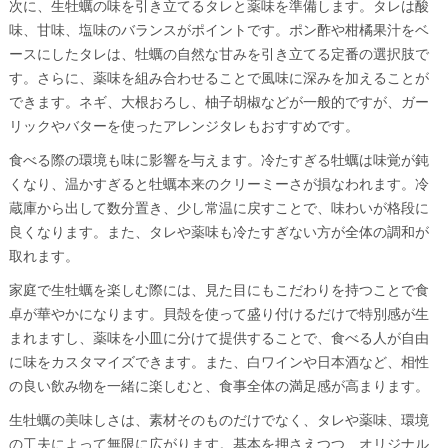
次に、生牡蠣の味を引き立てるタレと薬味を準備します。タレは酸
味、甘味、塩味のバランスがポイントです。ポン酢や柑橘果汁をベ
ースにしたタレは、牡蠣の自然な甘みを引き立てる定番の選択肢で
す。さらに、薬味を組み合わせることで風味に深みを加えることが
できます。ネギ、大根おろし、柚子胡椒などが一般的ですが、ガー
リックやバターを使ったアレンジタレもおすすめです。
食べる際の環境も味に影響を与えます。冷たすぎる牡蠣は味覚が鈍
くなり、温かすぎると牡蠣本来のクリーミーさが損なわれます。冷
蔵庫から出して数分置き、少し常温に戻すことで、味わいが格段に
良くなります。また、タレや薬味も冷たすぎない方が全体の調和が
取れます。
家庭で生牡蠣を楽しむ際には、見た目にもこだわりを持つことで食
卓が華やかになります。貝殻を使って盛り付けるだけで特別感が生
まれますし、薬味を小皿に分けて提供することで、食べる人が自由
に味をカスタマイズできます。また、白ワインや日本酒など、相性
の良い飲み物を一緒に楽しむと、食事全体の満足感が高まります。
生牡蠣の美味しさは、素材そのものだけでなく、タレや薬味、環境
の工夫によって無限に広がります。基本を押さえつつ、オリジナル