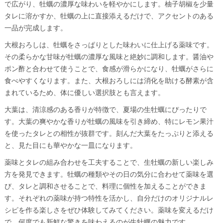
で広がり、牡蠣の濃厚な味わいを軽やかにします。柚子胡椒を少量
タレに溶かすか、牡蠣の上に直接添えるだけで、アクセントのある
一品が完成します。
大根おろしは、牡蠣をさっぱりとした味わいに仕上げる薬味です。
その柔らかな甘味が牡蠣の濃厚な風味と絶妙に調和します。醤油や
ポン酢と合わせて使うことで、食感が滑らかになり、牡蠣がさらに
食べやすくなります。また、大根おろしには消化を助ける酵素が含
まれているため、体に優しい選択肢とも言えます。
大葉は、清涼感のある香りが特徴で、夏場の生牡蠣にぴったりで
す。大葉の爽やかな香りが牡蠣の風味を引き締め、特にレモン果汁
を使ったタレとの相性が抜群です。刻んだ大葉をたっぷりと添える
と、見た目にも華やかな一皿になります。
薬味とタレの組み合わせを工夫することで、生牡蠣の新しい楽しみ
方を発見できます。牡蠣の種類やその日の気分に合わせて薬味を選
び、タレと調和させることで、料理に個性を加えることができま
す。それぞれの薬味が持つ特性を活かし、自分だけのオリジナルレ
シピを作る楽しさをぜひ体験してみてください。薬味を変えるだけ
で、何度でも新鮮な驚きを味わえるのが生牡蠣の魅力です。