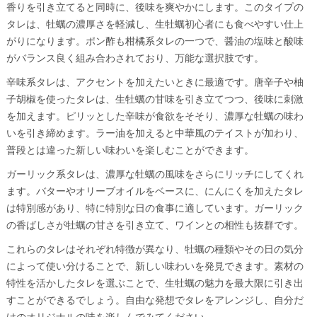
香りを引き立てると同時に、後味を爽やかにします。このタイプの
タレは、牡蠣の濃厚さを軽減し、生牡蠣初心者にも食べやすい仕上
がりになります。ポン酢も柑橘系タレの一つで、醤油の塩味と酸味
がバランス良く組み合わされており、万能な選択肢です。
辛味系タレは、アクセントを加えたいときに最適です。唐辛子や柚
子胡椒を使ったタレは、生牡蠣の甘味を引き立てつつ、後味に刺激
を加えます。ピリッとした辛味が食欲をそそり、濃厚な牡蠣の味わ
いを引き締めます。ラー油を加えると中華風のテイストが加わり、
普段とは違った新しい味わいを楽しむことができます。
ガーリック系タレは、濃厚な牡蠣の風味をさらにリッチにしてくれ
ます。バターやオリーブオイルをベースに、にんにくを加えたタレ
は特別感があり、特に特別な日の食事に適しています。ガーリック
の香ばしさが牡蠣の甘さを引き立て、ワインとの相性も抜群です。
これらのタレはそれぞれ特徴が異なり、牡蠣の種類やその日の気分
によって使い分けることで、新しい味わいを発見できます。素材の
特性を活かしたタレを選ぶことで、生牡蠣の魅力を最大限に引き出
すことができるでしょう。自由な発想でタレをアレンジし、自分だ