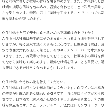
味と柑橘の香りが牡蠣の旨味を引き締めます。また、大根おろしは
牡蠣の濃厚な風味を包み込み、醤油と合わせることで和風の美味し
さを楽しめます。季節に応じて薬味を工夫することで、いつでも新
鮮な味わいが楽しめます。
Q.生牡蠣を自宅で安全に食べるための下準備は必要ですか？
A.生食用の牡蠣は基本的にそのまま食べられるよう衛生管理されて
いますが、軽く流水で洗うとさらに安心です。牡蠣を洗う際は、流
水で表面の汚れを優しく落とし、布やキッチンペーパーで水気を取
ります。また、冷蔵庫で冷やしておくことで、牡蠣本来の風味を保
ちながら美味しく楽しめます。新鮮な牡蠣を選ぶことも重要で、購
入後はできるだけ早く食べるようにしましょう。
Q.生牡蠣に合う飲み物を教えてください。
A.生牡蠣には白ワインや日本酒がよく合います。白ワインは柑橘系
の酸味が牡蠣の新鮮な味わいを引き立て、特に辛口タイプが相性抜
群です。日本酒では純米酒が牡蠣のミネラル感を引き出し、和の風
味が際立ちます。また、ノンアルコール派にはレモンウォーターや