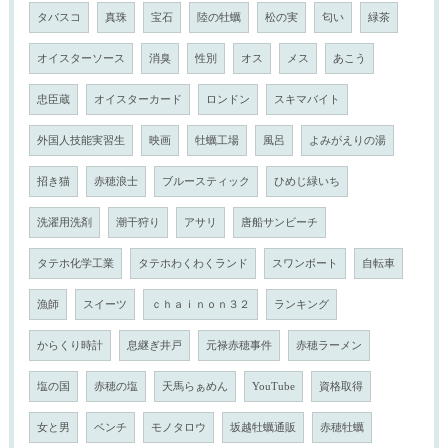
タバスコ
真珠
宝石
陸の牡蠣
松の実
匂い
緑茶
オイスターソース
消臭
性別
オス
メス
あこう
忠臣蔵
オイスターカード
ロンドン
スキマバイト
外国人技能実習生
映画
牡蠣工場
風呂
よみがえりの湯
招き猫
赤穂浪士
ブルースティック
ひめじ緑いち
洗濯用洗剤
潮干狩り
アサリ
唐船サンビーチ
タテホ化学工業
タテホわくわくランド
スワンボート
自転車
漁師
スイーツ
ｃｈａｉｎｏｎ３２
ランキング
からくり時計
息継ぎ井戸
元禄赤穂事件
赤穂ラーメン
塩の国
赤穂の塩
天馬らぁめん
YouTube
資格取得
女と男
ベンチ
モノタロウ
坂越牡蠣通販
赤穂牡蠣