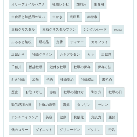
オリーブオイルパスタ
牡蠣レシピ
加熱用
生食用
生食用と加熱用の違い
生かき
兵庫県
赤穂市
赤穂クリスタル
赤穂クリスタルブラン
シングルシード
seapa
ふるさと納税
返礼品
定番
ディナー
カキフライ
坂越かき
牡蠣グラタン
カキグラタン
カキ
坂越湾
千種川
坂越牡蠣
殻付き牡蠣
牡蠣の保存
保存方法
むき牡蠣
加熱
予約
牡蠣染め
牡蠣初め
書初め
歴史
お取り寄せ
赤穂
牡蠣の開け方
剥き方
牡蠣の日
勤労感謝の日
牡蠣の販売
海鮮
タウリン
セレン
アンチエイジング
美容
健康
抗酸化
免疫力
亜鉛
低カロリー
ダイエット
グリコーゲン
ビタミン
元気