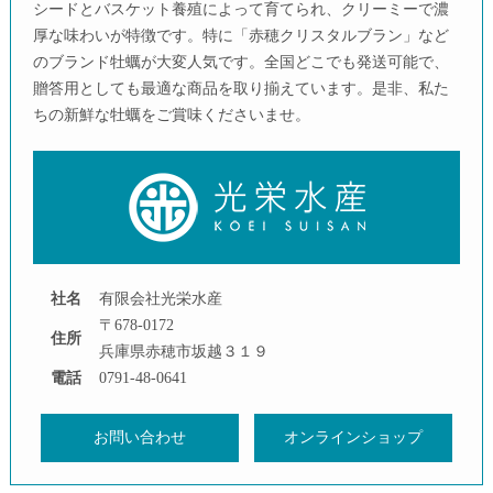
シードとバスケット養殖によって育てられ、クリーミーで濃
厚な味わいが特徴です。特に「赤穂クリスタルブラン」など
のブランド牡蠣が大変人気です。全国どこでも発送可能で、
贈答用としても最適な商品を取り揃えています。是非、私た
ちの新鮮な牡蠣をご賞味くださいませ。
社名
有限会社光栄水産
〒678-0172
住所
兵庫県赤穂市坂越３１９
電話
0791-48-0641
お問い合わせ
オンラインショップ