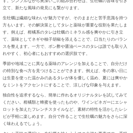
す。シンプルながら奥深いこの組み合わせは、生牡蠣の旨味を引き
立て、新たな風味の発見にも繋がります。
生牡蠣は繊細な味わいが魅力ですが、そのままだと苦手意識を持つ
方もいます。その解決策としてタレと薬味が重要な役割を果たしま
す。例えば、柑橘系のタレは牡蠣のミネラル感を爽やかに引き立
て、薬味としてネギや柚子胡椒を添えることで、口当たりのバラン
スを整えます。一方で、ポン酢や醤油ベースのタレは誰でも取り入
れやすく、初心者にもおすすめの選択肢です。
季節や地域ごとに異なる薬味のアレンジを加えることで、自分だけ
の特別な食べ方を見つけることができます。例えば、冬の寒い日に
は生姜を使った温かみのあるタレが体を優しく温め、夏には爽やか
なミントをアクセントにすることで、涼しげな印象を与えます。
独自性を追求するなら、簡単に作れるオリジナルタレを試してみて
ください。柑橘類と蜂蜜を使ったものや、ワインビネガーにエシャ
ロットを加えたフレンチスタイルなど、素材の特性を活かしたレシ
ピが手軽に楽しめます。自分で作ることで生牡蠣の魅力をさらに深
く味わえるでしょう。