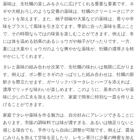
薬味は、生牡蠣の楽しみをさらに広げてくれる重要な要素です。ネ
ギや大根おろしのような定番の薬味は、牡蠣のクリーミーさにアク
セントを加えます。また、柚子胡椒や大葉などの薬味は、香りや辛
味をプラスして風味を引き立てます。季節に合った薬味を選ぶこと
で、その時期ならではの味覚を楽しむことができます。例えば、冬
には体を温める効果のあるショウガや柚子がぴったりです。一方、
夏には大葉やミョウガのような爽やかな薬味が、牡蠣の濃厚さを軽
やかにしてくれます。
タレと薬味の組み合わせ次第で、生牡蠣の味わいは無限に広がりま
す。例えば、ポン酢とネギのさっぱりした組み合わせは、牡蠣の新
鮮さを際立たせます。ガーリックバタータレとハーブを添えれば、
濃厚でリッチな味わいが楽しめます。このように、基本のタレや薬
味に少しの工夫を加えるだけで、家庭で簡単に特別な一皿を作り上
げることができます。
家庭でタレや薬味を作る魅力は、自分好みにアレンジできることに
あります。市販の調味料では味が濃すぎる、あるいは物足りないと
感じる場合でも、手作りなら自由に調整が可能です。例えば、醤油
にみりんを加えて甘味を足したり、レモン果汁に少量の蜂蜜を加え