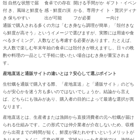
殻
自然な状態で届
食卓での存在
開ける手間がか
ギフト・イベン
付
き、風味と鮮度を
感・鮮度の演
かる、専用ナイ
ト・贅沢ディナ
き
保ちやすい
出が可能
フが必要
ー向け
通販で購入される多くの方は「むき身なら調理が簡単」「殻付きな
ら鮮度が高そう」というイメージで選びますが、実際には用途や食
べるタイミング、人数なども考慮する必要があります。たとえば、
大人数で楽しむ年末年始の食卓には殻付きが映えますし、日々の晩
酌や料理の一品として手軽に使いたい場合はむき身が重宝されま
す。
産地直送と通販サイトの違いとは？安心して選ぶポイント
生牡蠣を通販で購入する際、「産地直送」と「通販サイト」のどち
らが安心かを迷う方も多いのではないでしょうか。結論から言え
ば、どちらにも強みがあり、購入者の目的によって最適な選択が異
なります。
産地直送とは、生産者または漁師から直接消費者の元へ牡蠣が届け
られる仕組みです。この形式では仲介業者が介在しないため、収穫
から出荷までの時間が短く、鮮度が保たれやすいというメリットが
あります。とくに、広島や厚岸、宮城といった名産地では、漁師が