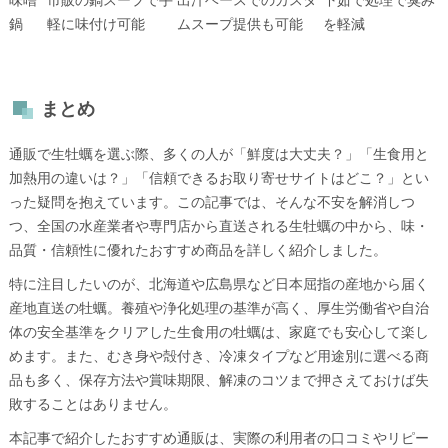
味噌
市販の鍋スープで手
出汁ベースでのカスタ
下茹で処理で臭み
鍋
軽に味付け可能
ムスープ提供も可能
を軽減
まとめ
通販で生牡蠣を選ぶ際、多くの人が「鮮度は大丈夫？」「生食用と
加熱用の違いは？」「信頼できるお取り寄せサイトはどこ？」とい
った疑問を抱えています。この記事では、そんな不安を解消しつ
つ、全国の水産業者や専門店から直送される生牡蠣の中から、味・
品質・信頼性に優れたおすすめ商品を詳しく紹介しました。
特に注目したいのが、北海道や広島県など日本屈指の産地から届く
産地直送の牡蠣。養殖や浄化処理の基準が高く、厚生労働省や自治
体の安全基準をクリアした生食用の牡蠣は、家庭でも安心して楽し
めます。また、むき身や殻付き、冷凍タイプなど用途別に選べる商
品も多く、保存方法や賞味期限、解凍のコツまで押さえておけば失
敗することはありません。
本記事で紹介したおすすめ通販は、実際の利用者の口コミやリピー