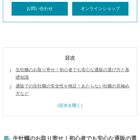
お問い合わせ
オンラインショップ
目次
生牡蠣のお取り寄せ！初心者でも安心な通販の選び方と基
礎知識
通販での生牡蠣の安全性を検証！あたらない牡蠣の見極め
方など
むき身・殻付き・冷凍の違いと選び方！生活スタイル別お
すすめ通販牡蠣
生牡蠣をもっと楽しむ！調理レシピ・おすすめの食べ方と
簡単アレンジ法
まとめ
生牡蠣のお取り寄せ！初心者でも安心な通販の選