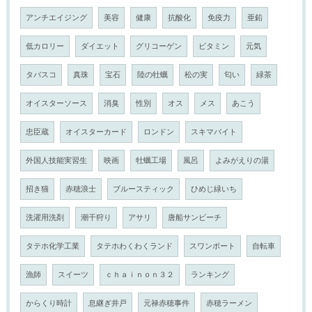
アンチエイジング
美容
健康
抗酸化
免疫力
亜鉛
低カロリー
ダイエット
グリコーゲン
ビタミン
元気
タバスコ
真珠
宝石
陸の牡蠣
松の実
匂い
緑茶
オイスターソース
消臭
性別
オス
メス
あこう
忠臣蔵
オイスターカード
ロンドン
スキマバイト
外国人技能実習生
映画
牡蠣工場
風呂
よみがえりの湯
招き猫
赤穂浪士
ブルースティック
ひめじ緑いち
洗濯用洗剤
潮干狩り
アサリ
唐船サンビーチ
タテホ化学工業
タテホわくわくランド
スワンボート
自転車
漁師
スイーツ
ｃｈａｉｎｏｎ３２
ランキング
からくり時計
息継ぎ井戸
元禄赤穂事件
赤穂ラーメン