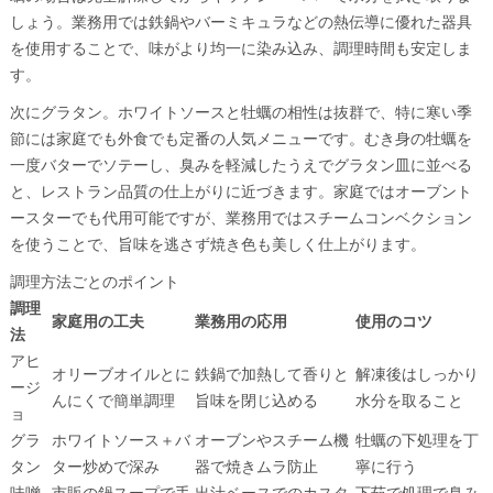
しょう。業務用では鉄鍋やバーミキュラなどの熱伝導に優れた器具
を使用することで、味がより均一に染み込み、調理時間も安定しま
す。
次にグラタン。ホワイトソースと牡蠣の相性は抜群で、特に寒い季
節には家庭でも外食でも定番の人気メニューです。むき身の牡蠣を
一度バターでソテーし、臭みを軽減したうえでグラタン皿に並べる
と、レストラン品質の仕上がりに近づきます。家庭ではオーブント
ースターでも代用可能ですが、業務用ではスチームコンベクション
を使うことで、旨味を逃さず焼き色も美しく仕上がります。
調理方法ごとのポイント
調理
家庭用の工夫
業務用の応用
使用のコツ
法
アヒ
オリーブオイルとに
鉄鍋で加熱して香りと
解凍後はしっかり
ージ
んにくで簡単調理
旨味を閉じ込める
水分を取ること
ョ
グラ
ホワイトソース＋バ
オーブンやスチーム機
牡蠣の下処理を丁
タン
ター炒めで深み
器で焼きムラ防止
寧に行う