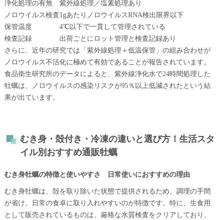
浄化処理の有無
紫外線処理／塩素処理あり
ノロウイルス検査
1gあたりノロウイルスRNA検出限界以下
保管温度
4℃以下で一貫して管理されている
検査記録
出荷ごとにロット管理と検査記録あり
さらに、近年の研究では「紫外線処理＋低温保管」の組み合わせが
ノロウイルス不活化に極めて有効であることが報告されています。
食品衛生研究所のデータによると、紫外線浄化水で24時間処理した
牡蠣は、ノロウイルスの感染リスクが95％以上低減されたという結
果が出ています。
むき身・殻付き・冷凍の違いと選び方！生活スタ
イル別おすすめ通販牡蠣
むき身牡蠣の特徴と使いやすさ 日常使いにおすすめの理由
むき身牡蠣は、殻を取り除いた状態で提供されるため、調理の手間
が省け、日常の食卓に取り入れやすいのが特徴です。特に、生食用
として販売されているものは、厳格な水質検査をクリアしており、