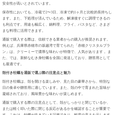
安全性が高いとされています。
保存性においても、冷蔵で2〜3日、冷凍で約1ヶ月と比較的長持ちし
ます。また、下処理が済んでいるため、解凍後すぐに調理できるの
も利点です。用途も幅広く、鍋料理、フライ、パスタなど、さまざ
まな料理に活用できます。
通販で購入する際は、信頼できる業者からの購入が推奨されます。
例えば、兵庫県赤穂市の坂越湾で育てられた「赤穂クリスタルブラ
ン」は、クリーミーで濃厚な味わいが特徴で、人気があります 。ま
た、では、新鮮なむき身牡蠣を全国に発送しており、贈答用として
も最適です。
殻付き牡蠣を通販で選ぶ際の注意点と魅力
殻付き牡蠣は、殻を開ける楽しみや、見た目の豪華さから、特別な
日の食卓や贈答用に適しています。また、殻の中で育まれた旨味が
凝縮されており、風味豊かな味わいが楽しめます。
通販で購入する際の注意点として、殻がしっかりと閉じているか、
または軽く叩いた際に閉じる反応があるかを確認することが重要で
す。これは、牡蠣が生きている証拠であり、鮮度の高さを示します