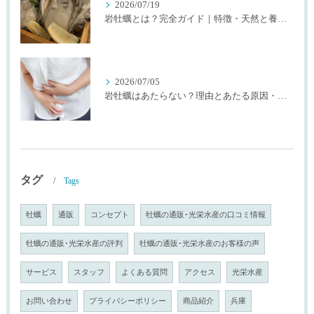
2026/07/19
岩牡蠣とは？完全ガイド｜特徴・天然と養殖・選び方を生産者が解説
2026/07/05
岩牡蠣はあたらない？理由とあたる原因・確率を生産者が解説
タグ
Tags
牡蠣
通販
コンセプト
牡蠣の通販･光栄水産の口コミ情報
牡蠣の通販･光栄水産の評判
牡蠣の通販･光栄水産のお客様の声
サービス
スタッフ
よくある質問
アクセス
光栄水産
お問い合わせ
プライバシーポリシー
商品紹介
兵庫