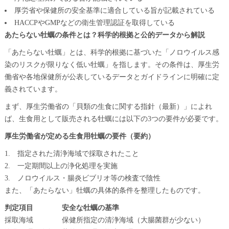
厚労省や保健所の安全基準に適合している旨が記載されている
HACCPやGMPなどの衛生管理認証を取得している
あたらない牡蠣の条件とは？科学的根拠と公的データから解説
「あたらない牡蠣」とは、科学的根拠に基づいた「ノロウイルス感
染のリスクが限りなく低い牡蠣」を指します。その条件は、厚生労
働省や各地保健所が公表しているデータとガイドラインに明確に定
義されています。
まず、厚生労働省の「貝類の生食に関する指針（最新）」によれ
ば、生食用として販売される牡蠣には以下の3つの要件が必要です。
厚生労働省が定める生食用牡蠣の要件（要約）
指定された清浄海域で採取されたこと
一定期間以上の浄化処理を実施
ノロウイルス・腸炎ビブリオ等の検査で陰性
また、「あたらない」牡蠣の具体的条件を整理したものです。
判定項目
安全な牡蠣の基準
採取海域
保健所指定の清浄海域（大腸菌群が少ない）