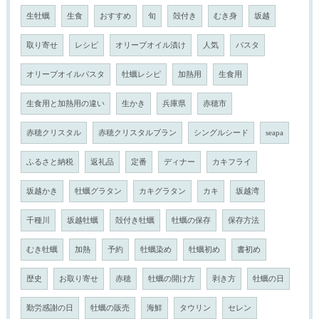
生牡蠣
生食
おすすめ
旬
殻付き
むき身
坂越
取り寄せ
レシピ
オリーブオイル漬け
人気
パスタ
オリーブオイルパスタ
牡蠣レシピ
加熱用
生食用
生食用と加熱用の違い
生かき
兵庫県
赤穂市
赤穂クリスタル
赤穂クリスタルブラン
シングルシード
seapa
ふるさと納税
返礼品
定番
ディナー
カキフライ
坂越かき
牡蠣グラタン
カキグラタン
カキ
坂越湾
千種川
坂越牡蠣
殻付き牡蠣
牡蠣の保存
保存方法
むき牡蠣
加熱
予約
牡蠣染め
牡蠣初め
書初め
歴史
お取り寄せ
赤穂
牡蠣の開け方
剥き方
牡蠣の日
勤労感謝の日
牡蠣の販売
海鮮
タウリン
セレン