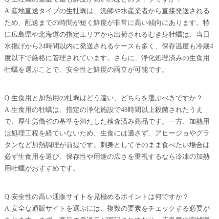
A.産地直送タイプの生牡蠣は、漁師や水産業者から直接発送される
ため、配送までの時間が短く鮮度が非常に高い傾向にあります。特
に広島県や北海道の指定エリアから出荷されるむき身牡蠣は、当日
水揚げから24時間以内に発送されるケースも多く、保存温度も冷蔵4
度以下で厳格に管理されています。さらに、浄化処理済みの生食用
牡蠣を選ぶことで、安全性と鮮度の両立が可能です。
Q.生食用と加熱用の牡蠣はどう違い、どちらを選ぶべきですか？
A.生食用の牡蠣は、指定の浄化施設で48時間以上殺菌されたうえ
で、厚生労働省の基準を満たした検査済み商品です。一方、加熱用
は処理工程を経ていないため、生食には適さず、アヒージョやグラ
タンなど加熱調理が前提です。刺身としてそのまま食べたい場合は
必ず生食用を選び、保存性や用途の広さを重視するなら冷凍の加熱
用牡蠣がおすすめです。
Q.安全性の高い通販サイトを見極めるポイントは何ですか？
A.安全な通販サイトを選ぶには、複数の要素をチェックする必要が