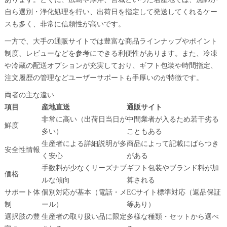
自ら選別・浄化処理を行い、出荷日を指定して発送してくれるケー
スも多く、非常に信頼性が高いです。
一方で、大手の通販サイトでは豊富な商品ラインナップやポイント
制度、レビューなどを参考にできる利便性があります。また、冷凍
や冷蔵の配送オプションが充実しており、ギフト包装や時間指定、
注文履歴の管理などユーザーサポートも手厚いのが特徴です。
両者の主な違い
項目
産地直送
通販サイト
非常に高い（出荷日当日が
中間業者が入るため若干劣る
鮮度
多い）
こともある
生産者による詳細説明が多
商品によって記載にばらつき
安全性情報
く安心
がある
手数料が少なくリーズナブ
ギフト包装やブランド料が加
価格
ルな傾向
算される
サポート体
個別対応が基本（電話・メ
ECサイト標準対応（返品保証
制
ール）
等あり）
選択肢の豊
生産者の取り扱い品に限定
多様な種類・セットから選べ