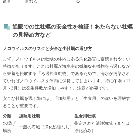
富さ
される
る
通販での生牡蠣の安全性を検証！あたらない牡蠣
の見極め方など
ノロウイルスのリスクと安全な生牡蠣の選び方
まず、ノロウイルスは牡蠣の体内にある消化器官に蓄積されやすい
特徴があります。これは牡蠣が海水中の微細な有機物をろ過しなが
ら栄養を摂取する「ろ過摂食動物」であるためで、海水が汚染され
ていればノロウイルスを体内に保持してしまいます。特に冬場（11
月～3月）は発生件数が増加しやすく、注意が必要です。
安全な牡蠣を選ぶ際には、「加熱用」と「生食用」の違いを理解す
ることが重要です。
分類
加熱用牡蠣
生食用牡蠣
水揚げ
指定された清浄海域（または
一般の海域（浄化処理なし）
場所
浄化済み）