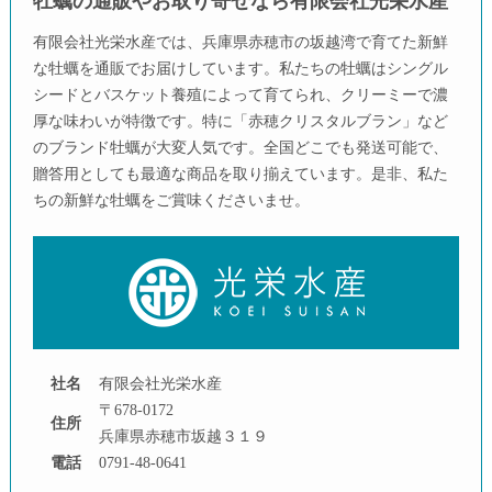
牡蠣の通販やお取り寄せなら有限会社光栄水産
有限会社光栄水産では、兵庫県赤穂市の坂越湾で育てた新鮮
な牡蠣を通販でお届けしています。私たちの牡蠣はシングル
シードとバスケット養殖によって育てられ、クリーミーで濃
厚な味わいが特徴です。特に「赤穂クリスタルブラン」など
のブランド牡蠣が大変人気です。全国どこでも発送可能で、
贈答用としても最適な商品を取り揃えています。是非、私た
ちの新鮮な牡蠣をご賞味くださいませ。
社名
有限会社光栄水産
〒678-0172
住所
兵庫県赤穂市坂越３１９
電話
0791-48-0641