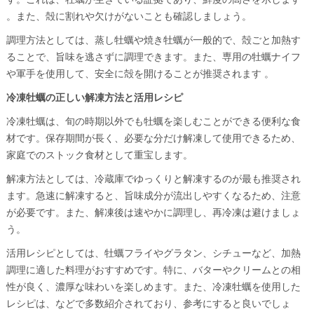
。また、殻に割れや欠けがないことも確認しましょう。
調理方法としては、蒸し牡蠣や焼き牡蠣が一般的で、殻ごと加熱す
ることで、旨味を逃さずに調理できます。また、専用の牡蠣ナイフ
や軍手を使用して、安全に殻を開けることが推奨されます 。
冷凍牡蠣の正しい解凍方法と活用レシピ
冷凍牡蠣は、旬の時期以外でも牡蠣を楽しむことができる便利な食
材です。保存期間が長く、必要な分だけ解凍して使用できるため、
家庭でのストック食材として重宝します。
解凍方法としては、冷蔵庫でゆっくりと解凍するのが最も推奨され
ます。急速に解凍すると、旨味成分が流出しやすくなるため、注意
が必要です。また、解凍後は速やかに調理し、再冷凍は避けましょ
う。
活用レシピとしては、牡蠣フライやグラタン、シチューなど、加熱
調理に適した料理がおすすめです。特に、バターやクリームとの相
性が良く、濃厚な味わいを楽しめます。また、冷凍牡蠣を使用した
レシピは、などで多数紹介されており、参考にすると良いでしょ