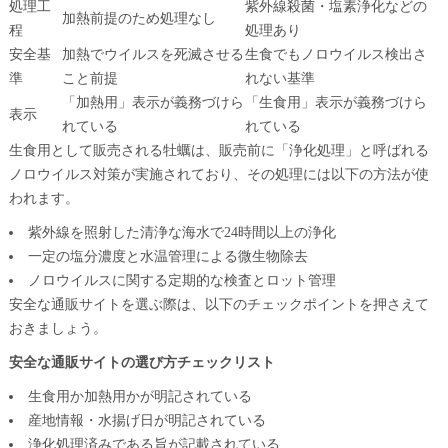
処理工
紫外線殺菌・塩素浄化などの
加熱前提のため処理なし
程
処理あり
安全基
加熱でウイルスを死滅させる
生食でもノロウイルス検出さ
準
こと前提
れない基準
「加熱用」表示が義務づけら
「生食用」表示が義務づけら
表示
れている
れている
生食用として販売される牡蠣は、販売前に「浄化処理」と呼ばれる
ノロウイルス対策が実施されており、その処理には以下の方法が使
われます。
紫外線を照射した清浄な海水で24時間以上の浄化
一定の塩分濃度と水温管理による微生物除去
ノロウイルスに関する定期的な検査とロット管理
安全な通販サイトを選ぶ際は、以下のチェックポイントを押さえて
おきましょう。
安全な通販サイトの選び方チェックリスト
生食用か加熱用かが明記されている
産地情報・水揚げ日が明記されている
浄化処理済みである旨が記載されている