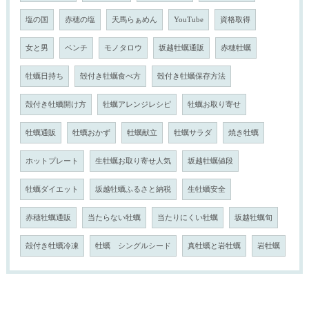
塩の国
赤穂の塩
天馬らぁめん
YouTube
資格取得
女と男
ベンチ
モノタロウ
坂越牡蠣通販
赤穂牡蠣
牡蠣日持ち
殻付き牡蠣食べ方
殻付き牡蠣保存方法
殻付き牡蠣開け方
牡蠣アレンジレシピ
牡蠣お取り寄せ
牡蠣通販
牡蠣おかず
牡蠣献立
牡蠣サラダ
焼き牡蠣
ホットプレート
生牡蠣お取り寄せ人気
坂越牡蠣値段
牡蠣ダイエット
坂越牡蠣ふるさと納税
生牡蠣安全
赤穂牡蠣通販
当たらない牡蠣
当たりにくい牡蠣
坂越牡蠣旬
殻付き牡蠣冷凍
牡蠣 シングルシード
真牡蠣と岩牡蠣
岩牡蠣