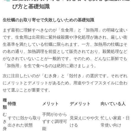
よくある質問
び方と基礎知識
会社概要
生牡蠣のお取り寄せで失敗しないための基礎知識
まず最初に理解すべきなのが「生食用」と「加熱用」の明確な違い
です。生食用は出荷前に紫外線殺菌や浄化処理が施され、厳しい衛
生基準を満たしている牡蠣に限られます。一方、加熱用の牡蠣はそ
の名の通り、加熱調理を前提として販売されており、殺菌処理など
がなされていないことが一般的です。そのため、どんなに新鮮でも
「加熱用」を生で食べるのは絶対に避けましょう。
次に注目したいのが「むき身」と「殻付き」の選択です。それぞれ
にメリットとデメリットがあるため、用途やライフスタイルに合わ
せて選ぶことが重要です。
種
特徴
メリット
デメリット
向いている人
類
む
手間がかから
すでに殻から取り
見栄えにやや欠
忙しい家庭・日
き
ずすぐ調理可
出された状態
ける
常使い向け
身
能