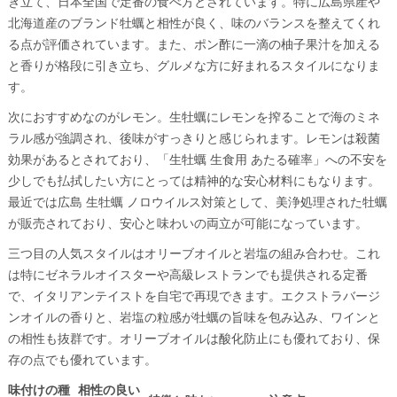
き立て、日本全国で定番の食べ方とされています。特に広島県産や
北海道産のブランド牡蠣と相性が良く、味のバランスを整えてくれ
る点が評価されています。また、ポン酢に一滴の柚子果汁を加える
と香りが格段に引き立ち、グルメな方に好まれるスタイルになりま
す。
次におすすめなのがレモン。生牡蠣にレモンを搾ることで海のミネ
ラル感が強調され、後味がすっきりと感じられます。レモンは殺菌
効果があるとされており、「生牡蠣 生食用 あたる確率」への不安を
少しでも払拭したい方にとっては精神的な安心材料にもなります。
最近では広島 生牡蠣 ノロウイルス対策として、美浄処理された牡蠣
が販売されており、安心と味わいの両立が可能になっています。
三つ目の人気スタイルはオリーブオイルと岩塩の組み合わせ。これ
は特にゼネラルオイスターや高級レストランでも提供される定番
で、イタリアンテイストを自宅で再現できます。エクストラバージ
ンオイルの香りと、岩塩の粒感が牡蠣の旨味を包み込み、ワインと
の相性も抜群です。オリーブオイルは酸化防止にも優れており、保
存の点でも優れています。
味付けの種
相性の良い