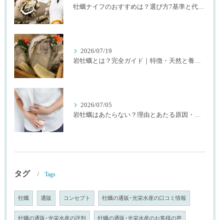
牡蠣ナイフのおすすめは？選び方7基準と代用品を生産者が解説
2026/07/19
岩牡蠣とは？完全ガイド｜特徴・天然と養殖・選び方を生産者が解説
2026/07/05
岩牡蠣はあたらない？理由とあたる原因・確率を生産者が解説
タグ
Tags
牡蠣
通販
コンセプト
牡蠣の通販･光栄水産の口コミ情報
牡蠣の通販･光栄水産の評判
牡蠣の通販･光栄水産のお客様の声