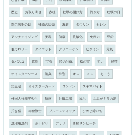
歴史
お取り寄せ
赤穂
牡蠣の開け方
剥き方
牡蠣の日
勤労感謝の日
牡蠣の販売
海鮮
タウリン
セレン
アンチエイジング
美容
健康
抗酸化
免疫力
亜鉛
低カロリー
ダイエット
グリコーゲン
ビタミン
元気
タバスコ
真珠
宝石
陸の牡蠣
松の実
匂い
緑茶
オイスターソース
消臭
性別
オス
メス
あこう
忠臣蔵
オイスターカード
ロンドン
スキマバイト
外国人技能実習生
映画
牡蠣工場
風呂
よみがえりの湯
招き猫
赤穂浪士
ブルースティック
ひめじ緑いち
洗濯用洗剤
潮干狩り
アサリ
唐船サンビーチ