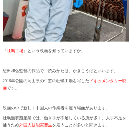
『
牡蠣工場
』という映画を知っていますか。
想田和弘監督の作品で、読みかたは、かきこうばといいます。
2016年公開の岡山県の牛窓の牡蠣工場を写した
ドキュメンタリー映
画
です。
映画の中で新しく中国人の作業者を雇う場面があります。
牡蠣類養殖産業では、働き手が不足している所が多く、人手不足を
補うため
外国人技能実習生
を雇うことが多いと聞きます。