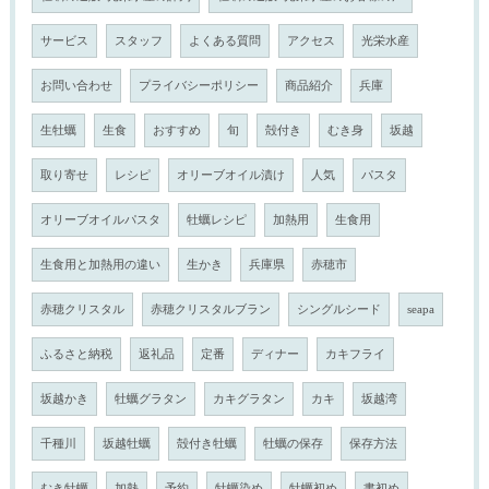
サービス
スタッフ
よくある質問
アクセス
光栄水産
お問い合わせ
プライバシーポリシー
商品紹介
兵庫
生牡蠣
生食
おすすめ
旬
殻付き
むき身
坂越
取り寄せ
レシピ
オリーブオイル漬け
人気
パスタ
オリーブオイルパスタ
牡蠣レシピ
加熱用
生食用
生食用と加熱用の違い
生かき
兵庫県
赤穂市
赤穂クリスタル
赤穂クリスタルブラン
シングルシード
seapa
ふるさと納税
返礼品
定番
ディナー
カキフライ
坂越かき
牡蠣グラタン
カキグラタン
カキ
坂越湾
千種川
坂越牡蠣
殻付き牡蠣
牡蠣の保存
保存方法
むき牡蠣
加熱
予約
牡蠣染め
牡蠣初め
書初め