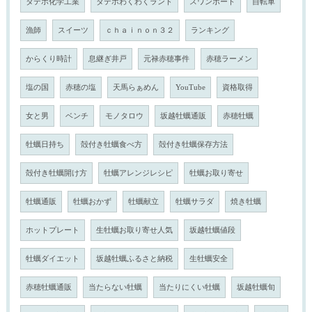
タテホ化学工業
タテホわくわくランド
スワンボート
自転車
漁師
スイーツ
ｃｈａｉｎｏｎ３２
ランキング
からくり時計
息継ぎ井戸
元禄赤穂事件
赤穂ラーメン
塩の国
赤穂の塩
天馬らぁめん
YouTube
資格取得
女と男
ベンチ
モノタロウ
坂越牡蠣通販
赤穂牡蠣
牡蠣日持ち
殻付き牡蠣食べ方
殻付き牡蠣保存方法
殻付き牡蠣開け方
牡蠣アレンジレシピ
牡蠣お取り寄せ
牡蠣通販
牡蠣おかず
牡蠣献立
牡蠣サラダ
焼き牡蠣
ホットプレート
生牡蠣お取り寄せ人気
坂越牡蠣値段
牡蠣ダイエット
坂越牡蠣ふるさと納税
生牡蠣安全
赤穂牡蠣通販
当たらない牡蠣
当たりにくい牡蠣
坂越牡蠣旬